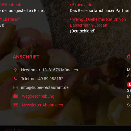
 Wittenbrink
Expedia.de
 der ausgestellten Bilder.
Das Reiseportal ist unser Partner
 Eberlehof
Weingut Geheimer Rat Dr. von
/I)
Bassermann-Jordan
(Deutschland)
ANSCHRIFT
Ö
Newtonstr. 13, 81679 München
M
A
Telefon: +49 89 985152
info@huber-restaurant.de
S
Wegbeschreibung
Mi
Newsletter Abonnieren
So