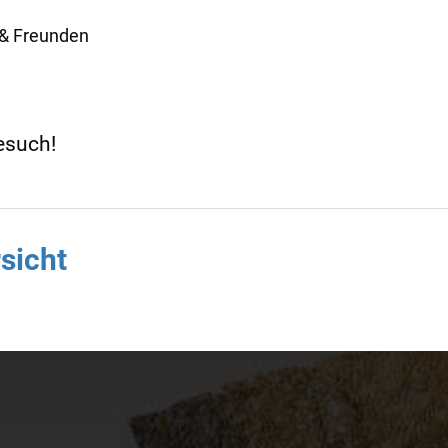
& Freunden
esuch!
sicht