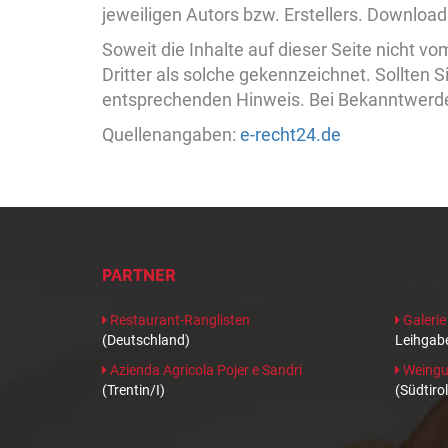
jeweiligen Autors bzw. Erstellers. Download
Soweit die Inhalte auf dieser Seite nicht v
Dritter als solche gekennzeichnet. Sollten
entsprechenden Hinweis. Bei Bekanntwerde
Quellenangaben:
e-recht24.de
PARTNER
Restaurant-Ranglisten
Galerie
(Deutschland)
Leihgabe
Azienda Agricola Pojer e Sandri
Weingut
(Trentin/I)
(Südtirol