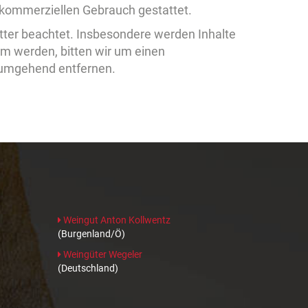
ht kommerziellen Gebrauch gestattet.
ritter beachtet. Insbesondere werden Inhalte
am werden, bitten wir um einen
 umgehend entfernen.
Weingut Anton Kollwentz
(Burgenland/Ö)
Weingüter Wegeler
(Deutschland)