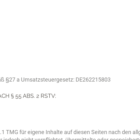
äß §27 a Umsatzsteuergesetz: DE262215803
 § 55 ABS. 2 RSTV:
.1 TMG für eigene Inhalte auf diesen Seiten nach den a
er jedoch nicht verpflichtet, übermittelte oder gespeich