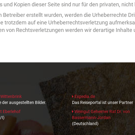
s und Kopien dieser Seite sind nur für den privaten, nic
om Betreiber erstellt wurden, werden die Urheberrechte D
 Sie trotzdem auf eine Urheberrechtsverletzung aufmerks
n von Rechtsverletzungen werden wir derartige Inhalte
 Wittenbrink
Expedia.de
 der ausgestellten Bilder.
Das Reiseportal ist unser Partner
 Eberlehof
Weingut Geheimer Rat Dr. von
/I)
Bassermann-Jordan
(Deutschland)