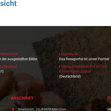
sicht
 Wittenbrink
Expedia.de
 der ausgestellten Bilder.
Das Reiseportal ist unser Partner
 Eberlehof
Weingut Geheimer Rat Dr. von
/I)
Bassermann-Jordan
(Deutschland)
ANSCHRIFT
Ö
Newtonstr. 13, 81679 München
M