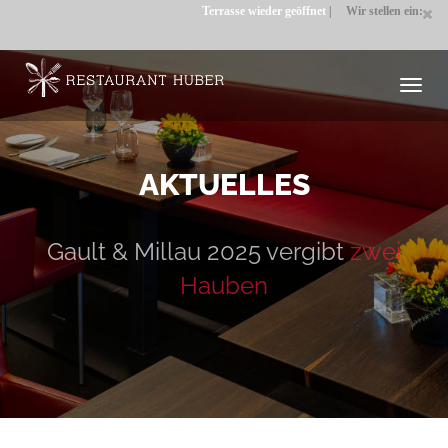
Terrasse wieder geöffnet
|
Wir stellen ein: C
Toggl
navig
AKTUELLES
Gault & Millau 2025 vergibt
zwei
Hauben