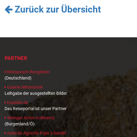
Zurück zur Übersicht
PARTNER
Restaurant-Ranglisten
(Deutschland)
Galerie Wittenbrink
Leihgabe der ausgestellten Bilder.
Expedia.de
Das Reiseportal ist unser Partner
Weingut Anton Kollwentz
(Burgenland/Ö)
Azienda Agricola Pojer e Sandri